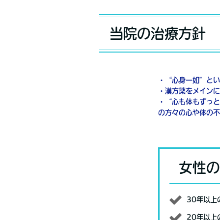
当院の治療方針
・“心身一如”とい
・漢方薬をメインに
・“心も体もずっと
の方々の心や体の不
女性の
30年以
20年以