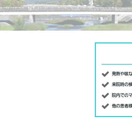
発熱や咳
来院時の
院内での
他の患者