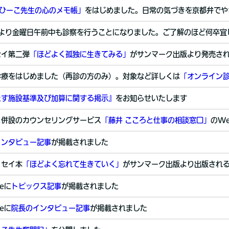
ひーこ先生の心のメモ帳」
をはじめました。日常の気づきを京都弁でや
月より金曜日午前中も診察を行うことになりました。ご了解のほど何卒
セイ第二弾
「ほどよく孤独に生きてみる」
がサンマーク出版より発売さ
診療をはじめました（再診の方のみ）。対象など詳しくは
「オンライン
たす施設基準及び加算に関する掲示』
をお知らせいたします
と併設のカウンセリングサービス
「藤井 こころと仕事の相談窓口」
のW
インタビュー記事
が掲載されました
ッセイ本
「ほどよく忘れて生きていく」
がサンマーク出版より出版され
leに
トピックス記事
が掲載されました
leに
院長のインタビュー記事
が掲載されました