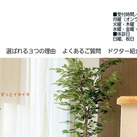
■受付時間
月曜（オン
火曜・木曜 
水曜・金曜・
■休診日
日曜、祝日
選ばれる３つの理由
よくあるご質問
ドクター紹
、ずっとイキイキ
科